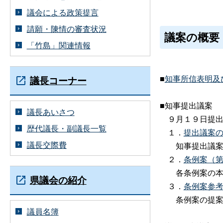
議会による政策提言
請願・陳情の審査状況
議案の概要
「竹島」関連情報
■
知事所信表明及
議長コーナー
■知事提出議案
議長あいさつ
９月１９日提出
歴代議長・副議長一覧
１．
提出議案の一
議長交際費
知事提出議
２．
条例案（
各条例案の
県議会の紹介
３．
条例案参考資
条例案の提
議員名簿