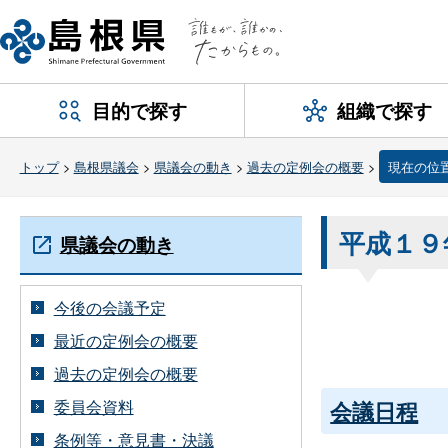
目的で探す
組織で探す
トップ
>
島根県議会
>
県議会の動き
>
過去の定例会の概要
>
現在の位
平成１９
県議会の動き
今後の会議予定
最近の定例会の概要
過去の定例会の概要
委員会資料
会議日程
条例等・意見書・決議