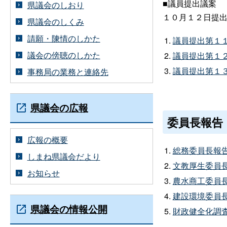
■議員提出議案
県議会のしおり
１０月１２日提
県議会のしくみ
請願・陳情のしかた
議員提出第１
議会の傍聴のしかた
議員提出第１
議員提出第１
事務局の業務と連絡先
県議会の広報
委員長報告
広報の概要
総務委員長報
しまね県議会だより
文教厚生委員
お知らせ
農水商工委員
建設環境委員
県議会の情報公開
財政健全化調