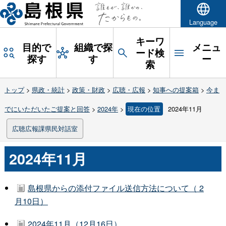
Language
キーワ
目的で
組織で探
メニュ
ード検
探す
す
ー
索
トップ
>
県政・統計
>
政策・財政
>
広聴・広報
>
知事への提案箱
>
今ま
でにいただいたご提案と回答
>
2024年
>
現在の位置
2024年11月
広聴広報課県民対話室
2024年11月
島根県からの添付ファイル送信方法について（ 2
月10日）
2024年11月（12月16日）