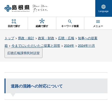
Language
目的で探す
組織で探す
キーワード検索
メニュー
トップ
>
県政・統計
>
政策・財政
>
広聴・広報
>
知事への提案
箱
>
今までにいただいたご提案と回答
>
2024年
>
2024年11月
広聴広報課県民対話室
道路の混雑への対応について