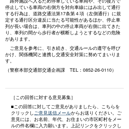
路外施設へ入るため停車している車両や、その後方で
停止している車両の右側方を対向車線にはみ出して通行
する行為は、道路交通法第17条第４項（左側通行）に規
定する通行区分違反に当たる可能性があるほか、停止車
列が長い場合は、車列の中の停止車両が右側に出てきた
り、車列の間から歩行者が横断しようとするなどの危険
があります。
ご意見を参考に、引き続き、交通ルールの遵守を呼び
かけ、関係機関と連携し交通安全対策に努めてまいりま
す。
（警察本部交通部交通企画
課
TEL：0852-26-0110）
［この回答に対する意見募集］
■この回答に対してご意見がありましたら、こちらを
クリックし
ご意見送信メール
からお送りください。ご
意見には、お名前、年代、お住まいの市区町村をメー
ルの件名欄に入力願います。上記リンクをクリックし