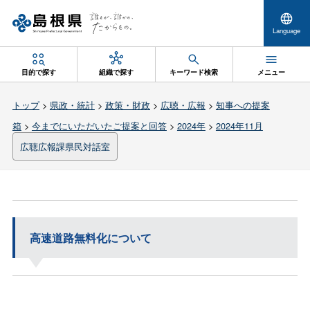
Language
目的で探す
組織で探す
キーワード検索
メニュー
トップ
>
県政・統計
>
政策・財政
>
広聴・広報
>
知事への提案
箱
>
今までにいただいたご提案と回答
>
2024年
>
2024年11月
広聴広報課県民対話室
高速道路無料化について