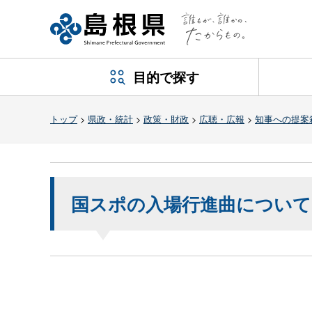
目的で探す
トップ
>
県政・統計
>
政策・財政
>
広聴・広報
>
知事への提案
国スポの入場行進曲について