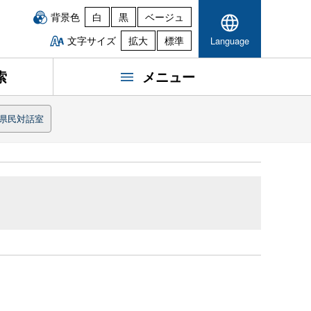
背景色
白
黒
ベージュ
文字サイズ
拡大
標準
Language
索
メニュー
県民対話室