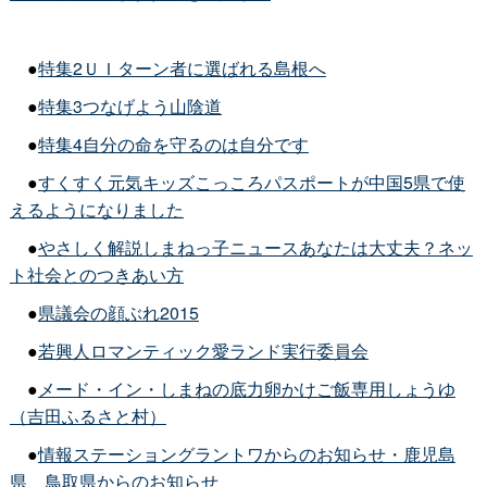
●
特集2ＵＩターン者に選ばれる島根へ
●
特集3つなげよう山陰道
●
特集4自分の命を守るのは自分です
●
すくすく元気キッズこっころパスポートが中国5県で使
えるようになりました
●
やさしく解説しまねっ子ニュースあなたは大丈夫？ネッ
ト社会とのつきあい方
●
県議会の顔ぶれ2015
●
若興人ロマンティック愛ランド実行委員会
●
メード・イン・しまねの底力卵かけご飯専用しょうゆ
（吉田ふるさと村）
●
情報ステーショングラントワからのお知らせ・鹿児島
県、鳥取県からのお知らせ