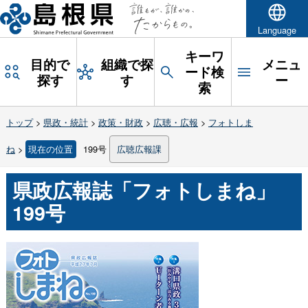
Language
キーワ
目的で
組織で探
メニュ
ード検
探す
す
ー
索
トップ
>
県政・統計
>
政策・財政
>
広聴・広報
>
フォトしま
ね
>
現在の位置
199号
広聴広報課
県政広報誌「フォトしまね」
199号