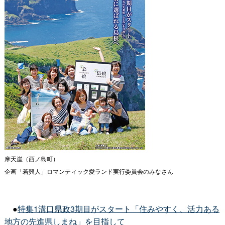
摩天崖（西ノ島町）
企画「若興人」ロマンティック愛ランド実行委員会のみなさん
●
特集1溝口県政3期目がスタート「住みやすく、活力ある
地方の先進県しまね」を目指して