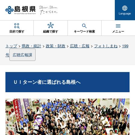
Language
目的で探す
組織で探す
キーワード検索
メニュー
トップ
>
県政・統計
>
政策・財政
>
広聴・広報
>
フォトしまね
>
199
号
広聴広報課
ＵＩターン者に選ばれる島根へ