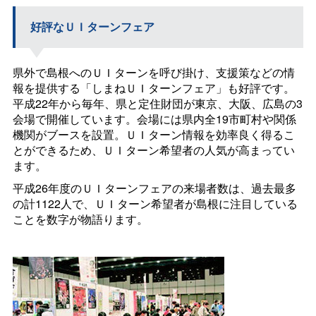
好評なＵＩターンフェア
県外で島根へのＵＩターンを呼び掛け、支援策などの情
報を提供する「しまねＵＩターンフェア」も好評です。
平成22年から毎年、県と定住財団が東京、大阪、広島の3
会場で開催しています。会場には県内全19市町村や関係
機関がブースを設置。ＵＩターン情報を効率良く得るこ
とができるため、ＵＩターン希望者の人気が高まってい
ます。
平成26年度のＵＩターンフェアの来場者数は、過去最多
の計1122人で、ＵＩターン希望者が島根に注目している
ことを数字が物語ります。