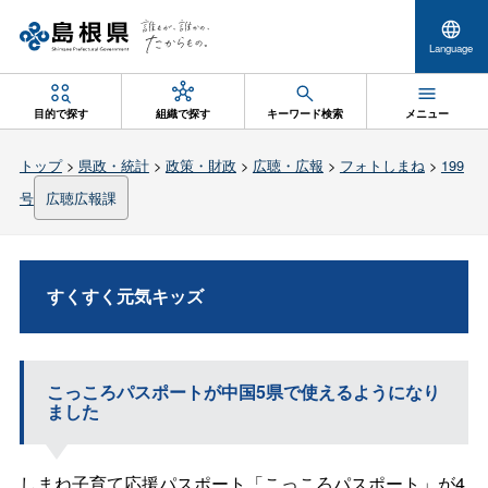
Language
目的で探す
組織で探す
キーワード検索
メニュー
トップ
>
県政・統計
>
政策・財政
>
広聴・広報
>
フォトしまね
>
199
号
広聴広報課
すくすく元気キッズ
こっころパスポートが中国5県で使えるようになり
ました
しまね子育て応援パスポート「こっころパスポート」が4