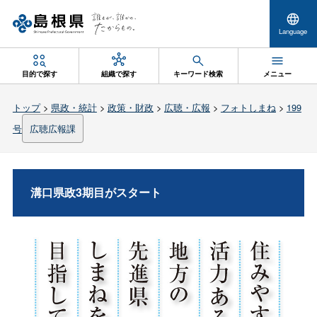
Language
目的で探す
組織で探す
キーワード検索
メニュー
トップ
>
県政・統計
>
政策・財政
>
広聴・広報
>
フォトしまね
>
199
号
広聴広報課
溝口県政3期目がスタート