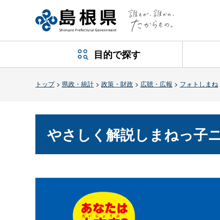
目的で探す
トップ
>
県政・統計
>
政策・財政
>
広聴・広報
>
フォトしまね
やさしく解説しまねっ子