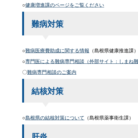
○
健康増進課のページをご覧ください
難病対策
○
難病医療費助成に関する情報
（島根県健康推進課
○
専門医による難病専門相談（外部サイト：しまね
〇
難病専門相談のご案内
結核対策
○
島根県の結核対策について
（島根県薬事衛生課）
肝炎