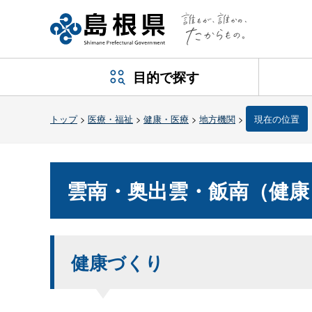
目的で探す
トップ
>
医療・福祉
>
健康・医療
>
地方機関
>
現在の位置
雲南・奥出雲・飯南（健康
健康づくり