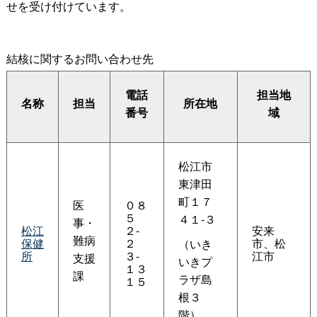
せを受け付けています。
結核に関するお問い合わせ先
電話
担当地
名称
担当
所在地
番号
域
松江市
東津田
町１７
医
０８
５
４１-３
事・
松江
２-
安来
難病
保健
２
市、松
（いき
所
３-
江市
支援
いきプ
１３
課
ラザ島
１５
根３
階）