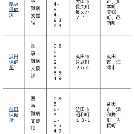
事・
大田市
市、川
県央
４-
長久町
本町、
難病
保健
８
長久ハ
美郷
所
４-
支援
７-１
町、邑
９８
南町
課
２６
医
０８
５
事・
浜田
５-
浜田市
浜田
難病
保健
２
片庭町
市、江
所
９-
２５４
津市
支援
５５
課
４９
医
０８
５
益田
事・
益田
６-
益田市
市、津
難病
保健
３
昭和町
和野
所
１-
１３-１
町、吉
支援
９５
賀町
課
４９