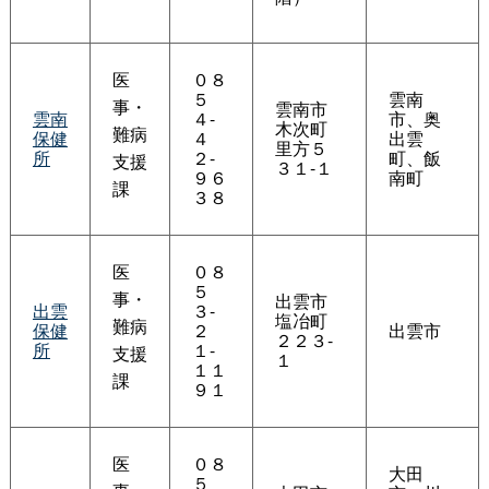
医
０８
５
雲南
事・
雲南市
雲南
４-
市、奥
木次町
難病
保健
４
出雲
里方５
所
２-
町、飯
支援
３１-１
９６
南町
課
３８
医
０８
５
事・
出雲市
出雲
３-
塩冶町
難病
保健
２
出雲市
２２３-
所
１-
支援
１
１１
課
９１
医
０８
大田
５