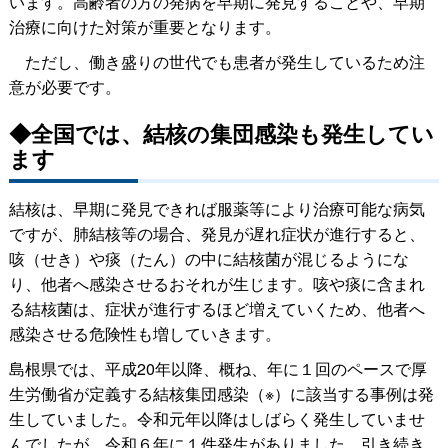
います。高齢者の方の発病を早期に発見することや、早期
治療に向けた対策が重要となります。
ただし、働き盛りの世代でも患者が発生しているため注
意が必要です。
◆全国では、結核の集団感染も発生してい
ます
結核は、早期に発見できれば服薬等により治療可能な病気
ですが、肺結核等の場合、発見が遅れ症状が進行すると、
咳（せき）や痰（たん）の中に結核菌が混じるようにな
り、他者へ感染させるおそれが生じます。咳や痰に含まれ
る結核菌は、症状が進行するほど増えていくため、他者へ
感染させる危険性も増していきます。
島根県では、平成20年以降、概ね、年に１回のペースで厚
生労働省が定義する結核集団感染（※）に該当する事例は発
生していました。令和元年以降はしばらく発生していませ
んでしたが、令和６年に１件発生がありました。引き続き