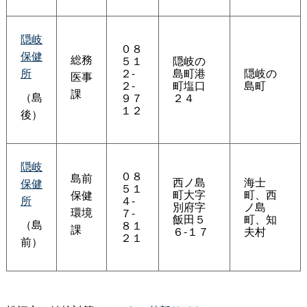
隠岐
０８
保健
総務
５１
隠岐の
所
２-
島町港
隠岐の
医事
２-
町塩口
島町
課
（島
９７
２４
１２
後）
隠岐
０８
島前
西ノ島
海士
保健
５１
町大字
町、西
保健
所
４-
別府字
ノ島
環境
７-
飯田５
町、知
（島
８１
課
６-１７
夫村
２１
前）