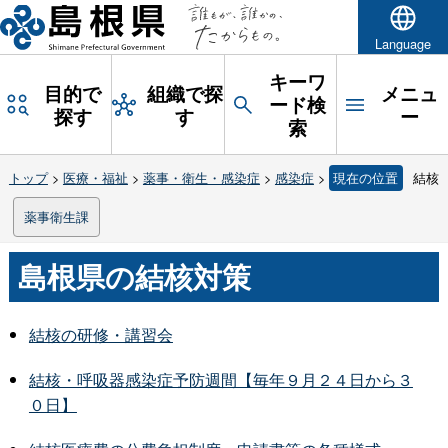
Language
キーワ
目的で
組織で探
メニュ
ード検
探す
す
ー
索
トップ
>
医療・福祉
>
薬事・衛生・感染症
>
感染症
>
現在の位置
結核
薬事衛生課
島根県の結核対策
結核の研修・講習会
結核・呼吸器感染症予防週間【毎年９月２４日から３
０日】