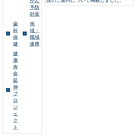
がん
予防
対策
歯
地
科
域・
保
職域
健
連携
健
康
寿
命
延
伸
プ
ロ
ジ
ェ
ク
ト