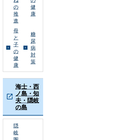
の
健
推
康
進
母
糖
と
尿
子
病
の
対
健
策
康
海士・西
ノ島・知
夫・隠岐
の島
隠
岐
圏