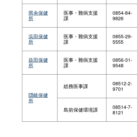
県央保健
医事・難病支援
0854-84-
所
課
9826
浜田保健
医事・難病支援
0855-29-
所
課
5555
益田保健
医事・難病支援
0856-31-
所
課
9548
08512-2-
総務医事課
9701
隠岐保健
所
08514-7-
島前保健環境課
8121