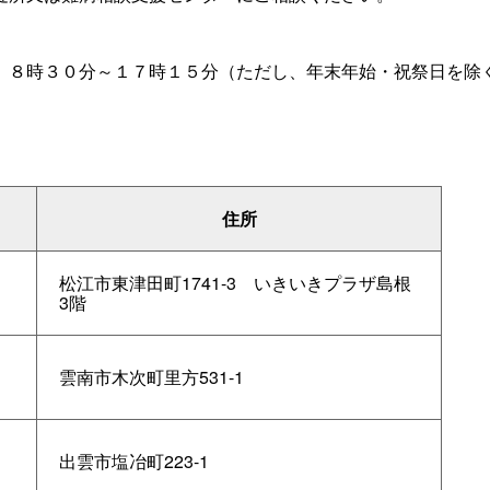
日
８時３０分～１７時１５分（ただし、年末年始・祝祭日を除
住所
松江市東津田町1741-
3
いきいきプラザ島根
3階
雲南市木次町里方531-1
出雲市塩冶町223-1