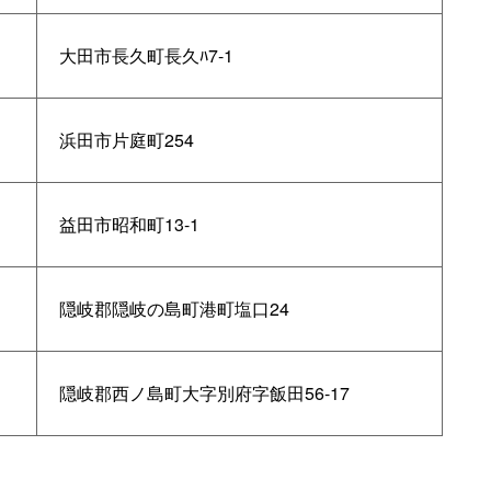
大田市長久町長久ﾊ7-1
浜田市片庭町254
益田市昭和町13-1
隠岐郡隠岐の島町港町塩口24
隠岐郡西ノ島町大字別府字飯田56-17