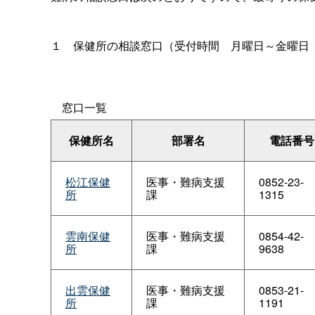
１
保健所の相談窓口（受付時
間
月曜日～金曜
窓口一覧
保健所名
部署名
電話番号
松江保健
医事・難病支援
0852-23-
所
課
1315
雲南保健
医事・難病支援
0854-42-
所
課
9638
出雲保健
医事・難病支援
0853-21-
所
課
1191