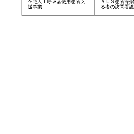
在宅人工呼吸器使用患者支
ＡＬＳ患者等指
援事業
る者の訪問看護