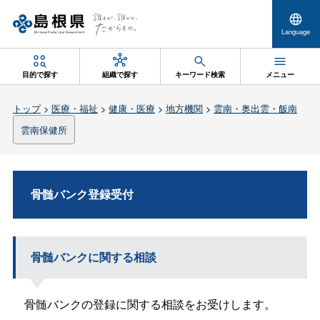
Language
目的で探す
組織で探す
キーワード検索
メニュー
トップ
>
医療・福祉
>
健康・医療
>
地方機関
>
雲南・奥出雲・飯南
雲南保健所
骨髄バンク登録受付
骨髄バンクに関する相談
骨髄バンクの登録に関する相談をお受けします。