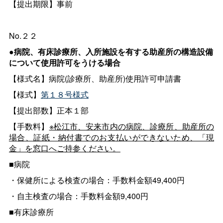
【提出期限】事前
No.２２
●病院、有床診療所、入所施設を有する助産所の構造設備
について使用許可をうける場合
【様式名】病院(診療所、助産所)使用許可申請書
【様式】
第１８号様式
【提出部数】正本１部
【手数料】
※松江市、安来市内の病院、診療所、助産所の
場合、証紙・納付書でのお支払いができないため、「現
金」を窓口へご持参ください。
■病院
・保健所による検査の場合：手数料金額49,400円
・自主検査の場合：手数料金額9,400円
■有床診療所