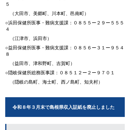
５
（大田市、美郷町、川本町、邑南町）
○浜田保健所医事・難病支援課：０８５５ー２９ー５５５
４
（江津市、浜田市）
○益田保健所医事・難病支援課：０８５６ー３１ー９５４
８
（益田市、津和野町、吉賀町）
○隠岐保健所総務医事課：０８５１２ー２ー９７０１
（隠岐の島町、海士町、西ノ島町、知夫村）
令和８年３月末で島根県収入証紙を廃止しました