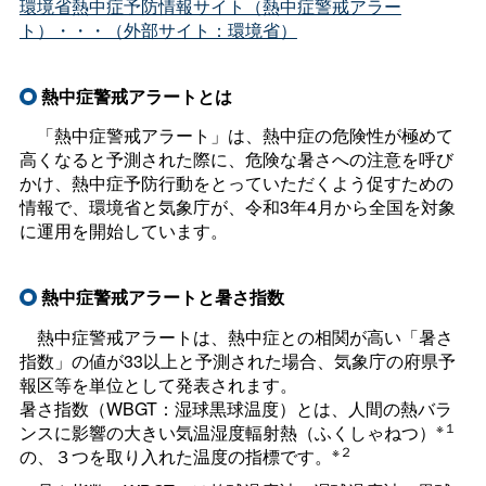
環境省熱中症予防情報サイト（熱中症警戒アラー
ト）・・・（外部サイト：環境省）
熱中症警戒アラートとは
「熱中症警戒アラート」は、熱中症の危険性が極めて
高くなると予測された際に、危険な暑さへの注意を呼び
かけ、熱中症予防行動をとっていただくよう促すための
情報で、環境省と気象庁が、令和3年4月から全国を対象
に運用を開始しています。
熱中症警戒アラートと暑さ指数
熱中症警戒アラートは、熱中症との相関が高い「暑さ
指数」の値が33以上と予測された場合、気象庁の府県予
報区等を単位として発表されます。
暑さ指数（WBGT：湿球黒球温度）とは、人間の熱バラ
※１
ンスに影響の大きい気温湿度輻射熱（ふくしゃねつ）
※２
の、３つを取り入れた温度の指標です。