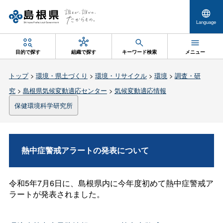
Language
目的で探す
組織で探す
キーワード検索
メニュー
トップ
>
環境・県土づくり
>
環境・リサイクル
>
環境
>
調査・研
究
>
島根県気候変動適応センター
>
気候変動適応情報
保健環境科学研究所
熱中症警戒アラートの発表について
令和5年7月6日に、島根県内に今年度初めて熱中症警戒ア
ラートが発表されました。