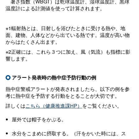
暑さ指数（WBGT）は乾球温度計、湿球温度計、黒球
温度計による計測値を使って計算されます。
※1輻射熱とは、日射しを浴びたときに受ける熱や、地
面、建物、人体などから出ている熱です。温度が高い物
からはたくさん出ます。
※2正確には、これら３つに加え、風（気流）も指標に影
響します。
アラート発表時の熱中症予防行動の例
熱中症警戒アラートが発表されましたら、以下の例を参
考に熱中症を予防する行動をとることが大切です。
詳しくは
こちら（健康推進課HP）
をご覧ください。
屋外では帽子をかぶる。
水分をこまめに摂取する。（汗をかいた時には、ス