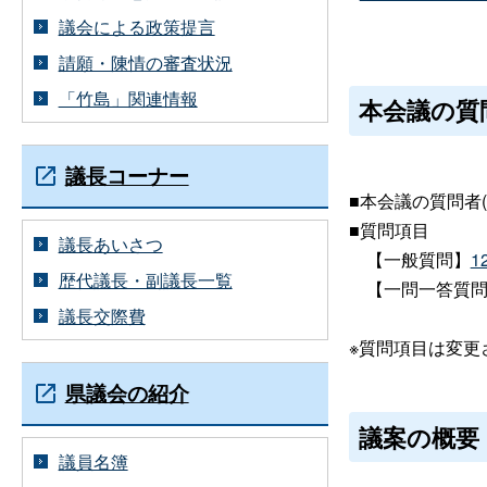
議会による政策提言
請願・陳情の審査状況
「竹島」関連情報
本会議の質
議長コーナー
■本会議の質問者
■質問項目
議長あいさつ
【一般質問】
1
歴代議長・副議長一覧
【一問一答質問
議長交際費
※質問項目は変更
県議会の紹介
議案の概要
議員名簿