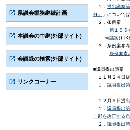
１．
提出議案
県議会業務継続計画
分）
」について
２．条例案
第１５５
本議会の中継(外部サイト)
号議案
(11K
３．条例案参考
条例案参
会議録の検索(外部サイト)
■議員提出議案
１１月２４日提
リンクコーナー
１．
議員提出
１２月９日提出
１．
議員提出
一部を改正する
２．
議員提出