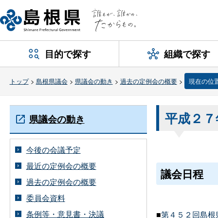
目的で探す
組織で探す
トップ
>
島根県議会
>
県議会の動き
>
過去の定例会の概要
>
現在の位
平成２７
県議会の動き
今後の会議予定
最近の定例会の概要
議会日程
過去の定例会の概要
委員会資料
条例等・意見書・決議
■
第４５２回島根