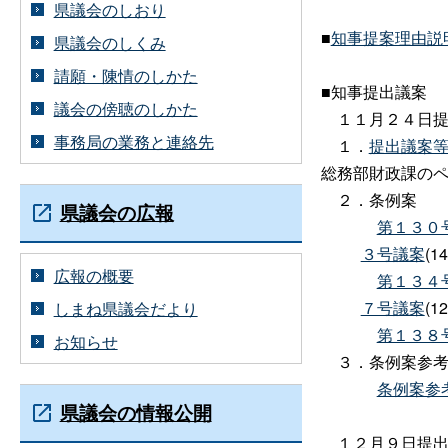
県議会のしおり
■
知事提案理由説
県議会のしくみ
請願・陳情のしかた
■知事提出議案
議会の傍聴のしかた
１１月２４日提
事務局の業務と連絡先
１．
提出議案
総務部財政課の
２．条例案
県議会の広報
第１３０
３号議案
(1
広報の概要
第１３４
７号議案
(1
しまね県議会だより
第１３８
お知らせ
３．条例案参考
条例案参
県議会の情報公開
１２月９日提出