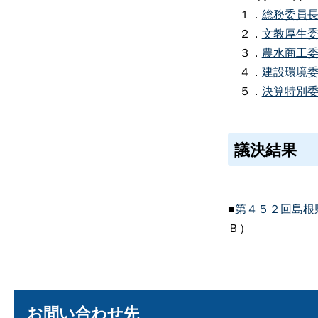
１．
総務委員
２．
文教厚生
３．
農水商工
４．
建設環境
５．
決算特別
議決結果
■
第４５２回島根
Ｂ）
お問い合わせ先