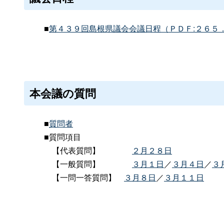
■
第４３９回島根県議会会議日程（ＰＤＦ:２６５
本会議の質問
■
質問者
■質問項目
【代表質問】
２月２８日
【一般質問】
３月１日
／
３月４日
／
３
【一問一答質問】
３月８日
／
３月１１日