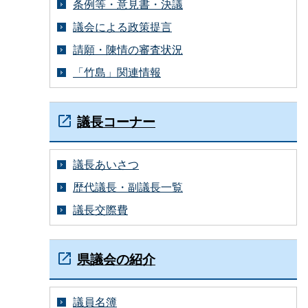
条例等・意見書・決議
議会による政策提言
請願・陳情の審査状況
「竹島」関連情報
議長コーナー
議長あいさつ
歴代議長・副議長一覧
議長交際費
県議会の紹介
議員名簿