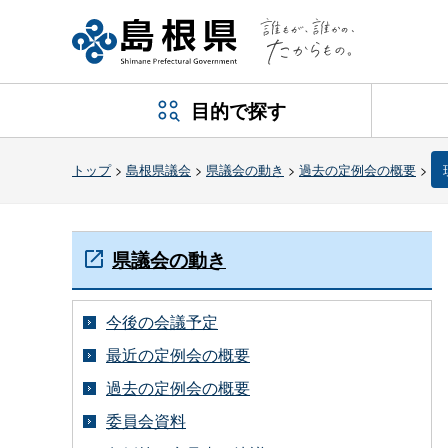
目的で探す
トップ
>
島根県議会
>
県議会の動き
>
過去の定例会の概要
>
県議会の動き
今後の会議予定
最近の定例会の概要
過去の定例会の概要
委員会資料