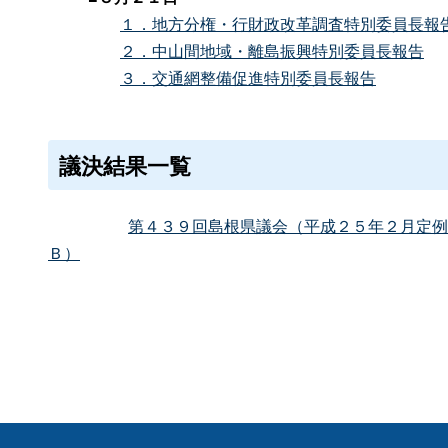
１．地方分権・行財政改革調査特別委員長報
２．中山間地域・離島振興特別委員長報告
３．交通網整備促進特別委員長報告
議決結果一覧
第４３９回島根県議会（平成２５年２月定例
Ｂ）