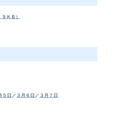
．９ＫＢ）
月５日
／
３月６日
／
３月７日