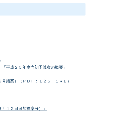
）
「平成２５年度当初予算案の概要」
）
６号議案）（ＰＤＦ：１２５．１ＫＢ）
３月１２日追加提案分）」