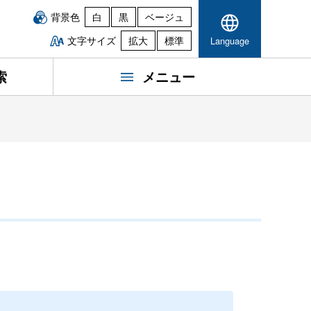
背景色
白
黒
ベージュ
文字サイズ
拡大
標準
Language
索
メニュー