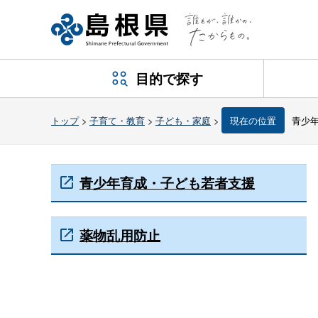
目的で探す
トップ
>
子育て・教育
>
子ども・家庭
>
現在の位置
青少
青少年育成・子ども若者支援
薬物乱用防止