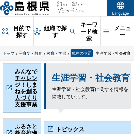
Language
キーワ
目的で
組織で探
メニュ
ード検
探す
す
ー
索
トップ
>
子育て・教育
>
教育・学習
>
現在の位置
生涯学習・社会教育
みんなで
生涯学習・社会教育
チャレン
ジ！しま
生涯学習・社会教育に関する情報を
ねを創る
掲載しています。
人づくり
支援事業
ふるさと
トピックス
教育推進