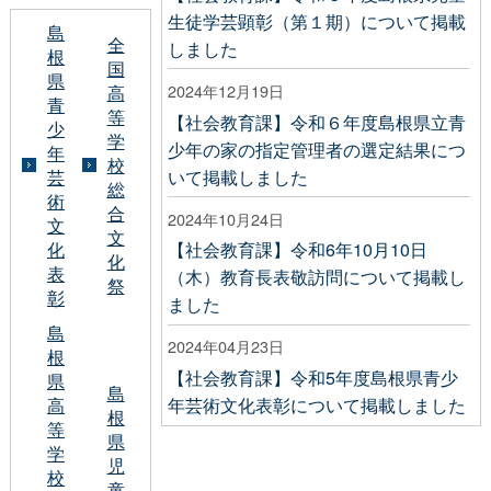
生徒学芸顕彰（第１期）について掲載
島
全
しました
根
国
県
2024年12月19日
高
青
等
【社会教育課】令和６年度島根県立青
少
学
少年の家の指定管理者の選定結果につ
年
校
いて掲載しました
芸
総
術
合
2024年10月24日
文
文
化
【社会教育課】令和6年10月10日
化
表
（木）教育長表敬訪問について掲載し
祭
彰
ました
島
2024年04月23日
根
【社会教育課】令和5年度島根県青少
県
島
高
年芸術文化表彰について掲載しました
根
等
県
学
児
校
童