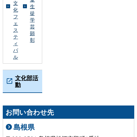
文
生
化
徒
フ
学
ェ
芸
ス
顕
テ
彰
ィ
バ
ル
文化部活
動
お問い合わせ先
島根県