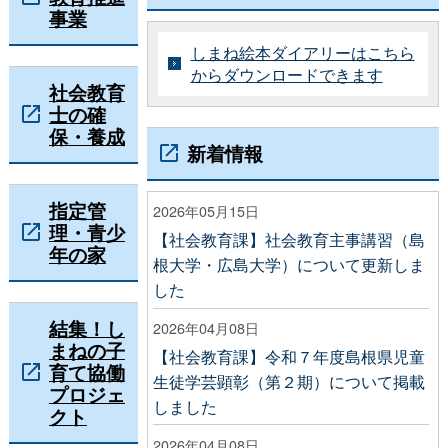
事業
しまね絵本ダイアリーはこちら
からダウンロードできます
社会教育
士の確
保・養成
新着情報
指定管
2026年05月15日
理・青少
【社会教育課】社会教育主事講習（島
年の家
根大学・広島大学）について更新しま
した
結集！し
2026年04月08日
まねの子
【社会教育課】令和７年度島根県児童
育て協働
生徒学芸顕彰（第２期）について掲載
プロジェ
しました
クト
2026年04月08日