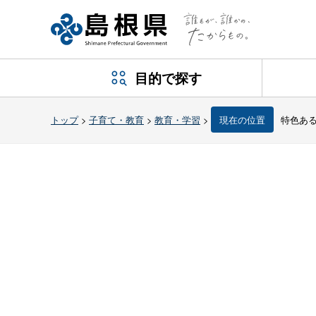
目的で探す
トップ
>
子育て・教育
>
教育・学習
>
現在の位置
特色あ