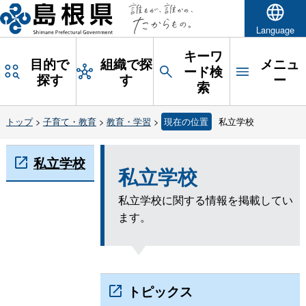
Language
キーワ
目的で
組織で探
メニュ
ード検
探す
す
ー
索
トップ
>
子育て・教育
>
教育・学習
>
現在の位置
私立学校
私立学校
私立学校
私立学校に関する情報を掲載してい
ます。
トピックス