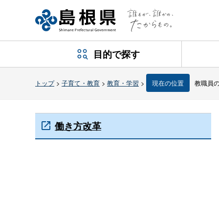
目的で探す
トップ
>
子育て・教育
>
教育・学習
>
現在の位置
教職員
働き方改革