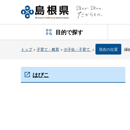
目的で探す
トップ
>
子育て・教育
>
少子化・子育て
>
現在の位置
縁
はぴこ