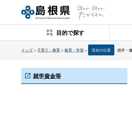
目的で探す
トップ
>
子育て・教育
>
教育・学習
>
現在の位置
就学・
就学資金等