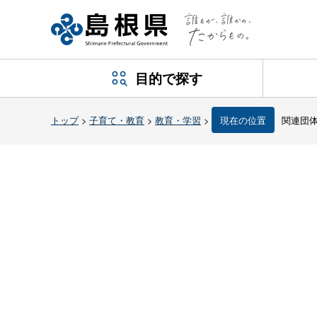
目的で探す
トップ
>
子育て・教育
>
教育・学習
>
現在の位置
関連団