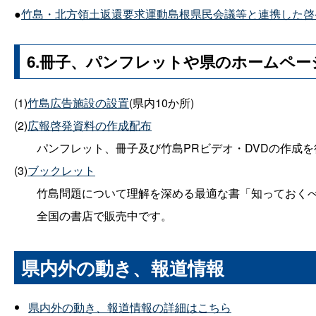
●
竹島・北方領土返還要求運動島根県民会議等と連携した啓
6.冊子、パンフレットや県のホームペ
(1)
竹島広告施設の設置
(県内10か所)
(2)
広報啓発資料の作成配布
パンフレット、冊子及び竹島PRビデオ・DVDの作成
(3)
ブックレット
竹島問題について理解を深める最適な書「知っておく
全国の書店で販売中です。
県内外の動き、報道情報
県内外の動き、報道情報の詳細はこちら