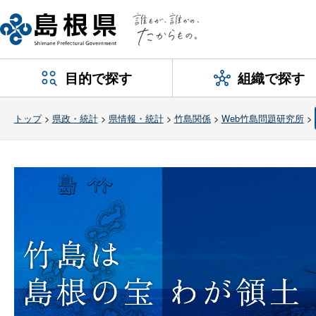
目的で探す
組織で探す
トップ
>
県政・統計
>
県情報・統計
>
竹島関係
>
Web竹島問題研究所
>