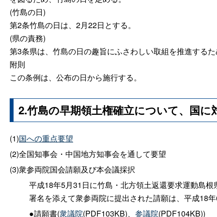
(竹島の日)
第2条竹島の日は、2月22日とする。
(県の責務)
第3条県は、竹島の日の趣旨にふさわしい取組を推進する
附則
この条例は、公布の日から施行する。
2.竹島の早期領土権確立について、国
(1)
国への重点要望
(2)全国知事会・中国地方知事会を通して要望
(3)衆参両院国会請願及び本会議採択
平成18年5月31日に竹島・北方領土返還要求運動島根
署名を添えて衆参両院に提出された請願は、平成18年
●請願書(
衆議院
(PDF103KB)、
参議院
(PDF104KB))