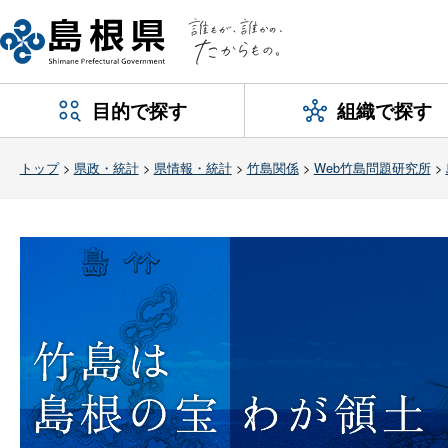
目的で探す
組織で探す
トップ
>
県政・統計
>
県情報・統計
>
竹島関係
>
Web竹島問題研究所
>