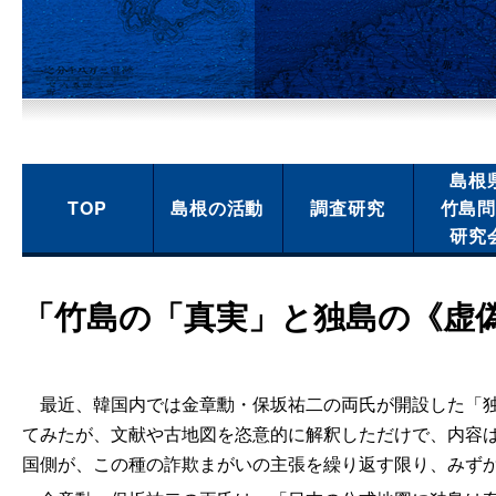
島根
TOP
島根の活動
調査研究
竹島
研究
「竹島の「真実」と独島の《虚
最近、韓国内では金章勳・保坂祐二の両氏が開設した「独
てみたが、文献や古地図を恣意的に解釈しただけで、内容
国側が、この種の詐欺まがいの主張を繰り返す限り、みず