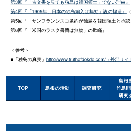
第3回『「古文書を見ても独島は韓国領土」でない理由』
第4回『「1905年、日本の独島編入は無効」説の捏造』
（
第5回『「サンフランシスコ条約が独島を韓国領土と承認
第6回『「米国のラスク書簡は無効」の欺瞞』
＜参考＞
■「独島の真実」
http://www.truthofdokdo.com/（外部サ
島根
TOP
島根の活動
調査研究
竹島
研究