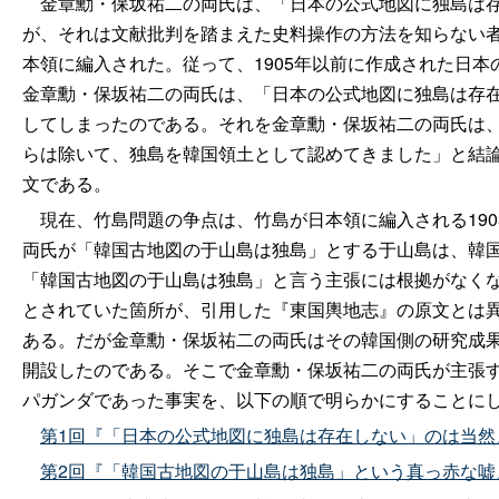
金章勳・保坂祐二の両氏は、「日本の公式地図に独島は存
が、それは文献批判を踏まえた史料操作の方法を知らない者
本領に編入された。従って、1905年以前に作成された日
金章勳・保坂祐二の両氏は、「日本の公式地図に独島は存
してしまったのである。それを金章勳・保坂祐二の両氏は
らは除いて、独島を韓国領土として認めてきました」と結
文である。
現在、竹島問題の争点は、竹島が日本領に編入される190
両氏が「韓国古地図の于山島は独島」とする于山島は、韓
「韓国古地図の于山島は独島」と言う主張には根拠がなく
とされていた箇所が、引用した『東国輿地志』の原文とは
ある。だが金章勳・保坂祐二の両氏はその韓国側の研究成
開設したのである。そこで金章勳・保坂祐二の両氏が主張
パガンダであった事実を、以下の順で明らかにすることに
第1回『「日本の公式地図に独島は存在しない」のは当然
第2回『「韓国古地図の于山島は独島」という真っ赤な嘘