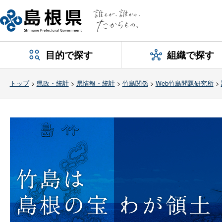
目的で探す
組織で探す
トップ
>
県政・統計
>
県情報・統計
>
竹島関係
>
Web竹島問題研究所
>