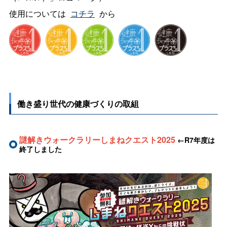
使用については
_
コチラ
_
から
働き盛り世代の健康づくりの取組
謎解きウォークラリーしまねクエスト2025
←
R7年度は
終了しました
＿