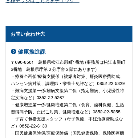
各種チラシはこちらをチェック！
お問い合わせ先
健康推進課
〒690-8501 島根県松江市殿町1番地 (事務所は松江市殿町
2番地 島根県庁第２分庁舎３階にあります)
・療養企画係/療養支援係（被爆者対策、肝炎医療費助成、
ハンセン病対策、調理師・栄養士免許など）0852-22-5329
・難病支援第一係/難病支援第二係（指定難病、小児慢性特
定疾病など）0852-22-5267
・健康増進第一係/健康増進第二係（食育、歯科保健、生活
習慣病予防、たばこ対策、健康増進など）0852-22-5255
・子育て包括支援スタッフ（母子保健、不妊治療費助成な
ど）0852-22-6130
・国民健康保険係/医療保険係（国民健康保険、保険医療機