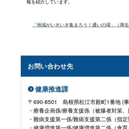
報を紹介しています。
「地域がいきいき集まろう！通いの場」（厚生
お問い合わせ先
健康推進課
〒690-8501 島根県松江市殿町1番地
・療養企画係/療養支援係（被爆者対策、肝
・難病支援第一係/難病支援第二係（指定難病
・健康増進第一係/健康増進第二係（食育、