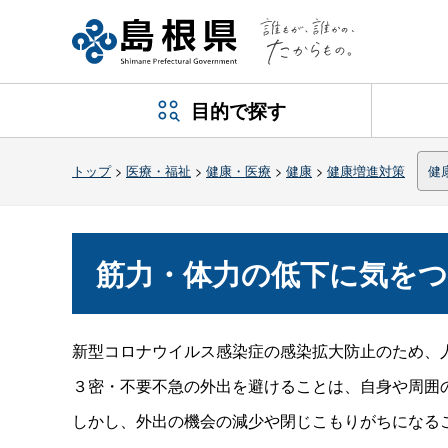
目的で探す
トップ
>
医療・福祉
>
健康・医療
>
健康
>
健康増進対策
健
筋力・体力の低下に気を
新型コロナウイルス感染症の感染拡大防止のため、
３密・不要不急の外出を避けることは、自身や周囲
しかし、外出の機会の減少や閉じこもりがちになる