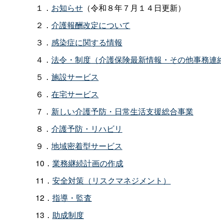
１．
お知らせ
（令和８年７月１４日更新）
２．
介護報酬改定について
３．
感染症に関する情報
４．
法令・制度（介護保険最新情報・その他事務連
５．
施設サービス
６．
在宅サービス
７．
新しい介護予防・日常生活支援総合事業
８．
介護予防・リハビリ
９．
地域密着型サービス
10．
業務継続計画の作成
11．
安全対策（リスクマネジメント）
12．
指導・監査
13．
助成制度