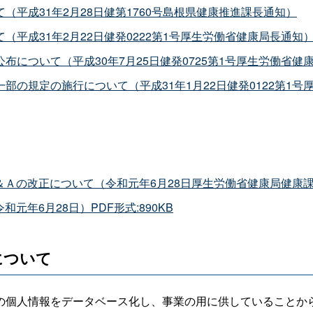
平成31年2月28日健第1760号島根県健康推進課長通知）
平成31年2月22日健発0222第1号厚生労働省健康局長通知
について（平成30年7月25日健発0725第1号厚生労働省健
の規定の施行について（平成31年1月22日健発0122第1号
Ａの改正について（令和元年6月28日厚生労働省健康局健康
年6月28日）PDF形式:890KB
について
の個人情報をデータベース化し、事業の用に供していることか