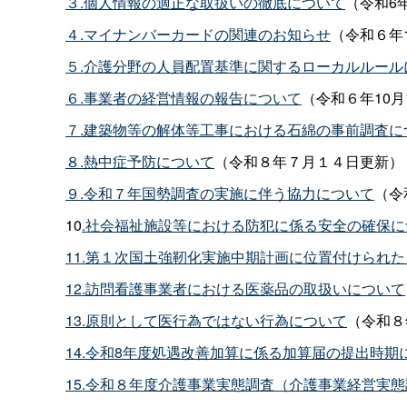
３.個人情報の適正な取扱いの徹底について
（令和6
４.マイナンバーカードの関連のお知らせ
（令和６年1
５.介護分野の人員配置基準に関するローカルルール
６.事業者の経営情報の報告について
（令和６年10月
７.建築物等の解体等工事における石綿の事前調査に
８.熱中症予防について
（令和８年７月１４日更新）
９.令和７年国勢調査の実施に伴う協力について
（令
10
.社会福祉施設等における防犯に係る安全の確保に
11.第１次国土強靭化実施中期計画に位置付けられ
12.訪問看護事業者における医薬品の取扱いについて
13.原則として医行為ではない行為について
（令和８
14.令和8年度処遇改善加算に係る加算届の提出時期
15.令和８年度介護事業実態調査（介護事業経営実