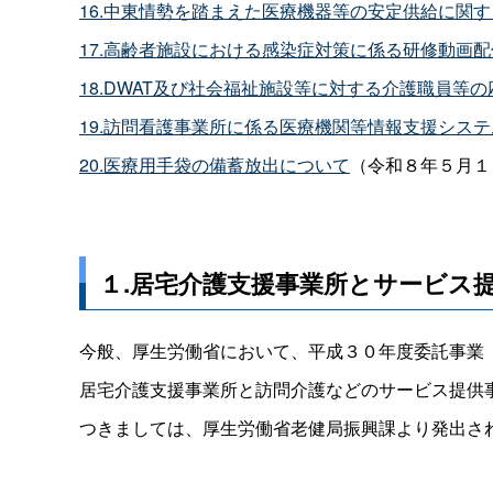
16.中東情勢を踏まえた医療機器等の安定供給に関
17.高齢者施設における感染症対策に係る研修動画
18.DWAT及び社会福祉施設等に対する介護職員等
19.訪問看護事業所に係る医療機関等情報支援システ
20.医療用手袋の備蓄放出について
（令和８年５月１
１.居宅介護支援事業所とサービス
今般、厚生労働省において、平成３０年度委託事業（
居宅介護支援事業所と訪問介護などのサービス提供
つきましては、厚生労働省老健局振興課より発出さ