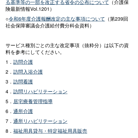
る基準等の一部を改正する省令の公布について
（介護保
険最新情報Vol.1201）
○
令和6年度介護報酬改定の主な事項について
（第239回
社会保障審議会介護給付費分科会資料）
サービス種別ごとの主な改定事項（抜粋分）は以下の資
料を参考にしてください。
1．
訪問介護
2．
訪問入浴介護
3．
訪問看護
4．
訪問リハビリテーション
5．
居宅療養管理指導
6．
通所介護
7．
通所リハビリテーション
8．
福祉用具貸与・特定福祉用具販売