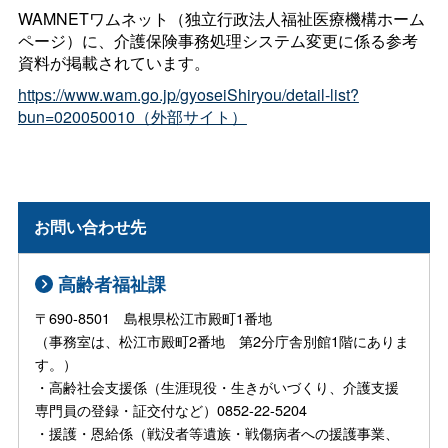
WAMNETワムネット（独立行政法人福祉医療機構ホーム
ページ）に、介護保険事務処理システム変更に係る参考
資料が掲載されています。
https://www.wam.go.jp/gyoseiShiryou/detail-list?
bun=020050010（外部サイト）
お問い合わせ先
高齢者福祉課
〒690-8501 島根県松江市殿町1番地
（事務室は、松江市殿町2番地 第2分庁舎別館1階にありま
す。）
・高齢社会支援係（生涯現役・生きがいづくり、介護支援
専門員の登録・証交付など）0852-22-5204
・援護・恩給係（戦没者等遺族・戦傷病者への援護事業、