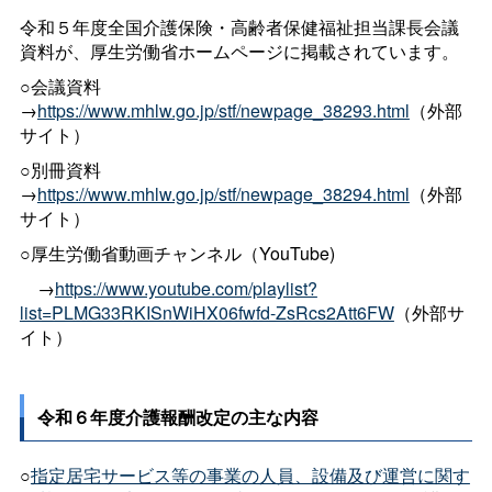
令和５年度全国介護保険・高齢者保健福祉担当課長会議
資料が、厚生労働省ホームページに掲載されています。
○会議資料
→
https://www.mhlw.go.jp/stf/newpage_38293.html
（外部
サイト）
○別冊資料
→
https://www.mhlw.go.jp/stf/newpage_38294.html
（外部
サイト）
○厚生労働省動画チャンネル（YouTube)
→
https://www.youtube.com/playlist?
list=PLMG33RKISnWiHX06fwfd-ZsRcs2Att6FW
（外部サ
イト）
令和６年度介護報酬改定の主な内容
○
指定居宅サービス等の事業の人員、設備及び運営に関す