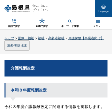
Language
目的で探す
組織で探す
キーワード検索
メニュー
トップ
>
医療・福祉
>
福祉
>
高齢者福祉
>
介護保険【事業者向け】
高齢者福祉課
介護報酬改定
令和８年度報酬改定
令和８年度介護報酬改定に関連する情報を掲載します。