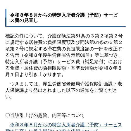
令和８年８月からの特定入所者介護（予防）サービ
ス費の見直し
標記の件について、介護保険法第51条の３第２項第２号
に規定する居住費の負担限度額及び同法第61条の３第２
項第２号に規定する滞在費の負担限度額の一部を改正す
る告示（令和８年厚生労働省告示第88号）等に基づき、
特定入所者介護（予防）サービス費（補足給付）におけ
る食費・居住費の負担限度額・基準費用額が令和８年８
月１日より引き上がります。
つきましては、厚生労働省老健局介護保険計画課・老
人保健課より発出されました以下の通知をご覧くださ
い。
〇当該引上げの趣旨、内容等について
令和８年８月からの特定入所者介護（予防）サービス
費の見直しに係る周知への協力依頼について