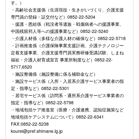
す。）
・高齢社会支援係（生涯現役・生きがいづくり、介護支援
専門員の登録・証交付など）0852-22-5204
・援護・恩給係（戦没者等遺族・戦傷病者への援護事業、
中国残留邦人等への援護事業など）0852-22-5240
・介護人材係（多様な介護人材の確保など）0852-22-5718
・計画推進係（介護保険事業支援計画、介護テクノロジー
定着支援事業、介護支援専門員実務研修受講試験、しまね
福祉・介護人材育成宣言 事業所制度など）0852-22-
5717,6520
・施設整備係（施設整備に係る補助金など）
・施設サービス係（入所・入居系介護サービス事業者の指
定・指導など）0852-22-5301
・居宅サービス係（訪問系・通所系介護サービス事業者の
指定・指導など）0852-22-5798
・地域包括ケア推進室（医療・介護連携、認知症施策など
地域包括ケアシステムについて）0852-22-6341
FAX:0852-22-5238
kourei@pref.shimane.lg.jp