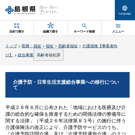
Language
目的で探す
組織で探す
キーワード検索
メニュー
トップ
>
医療・福祉
>
福祉
>
高齢者福祉
>
介護保険【事業者向
け】
>
総合事業
高齢者福祉課
介護予防・日常生活支援総合事業への移行につい
て
平成２６年６月に公布された「地域における医療及び介
護の総合的な確保を推進するための関係法律の整備等に
関する法律」（平成２６年法律第８３号）の施行に伴う
介護保険法の改正により、介護予防サービスのうち、
「介護予防訪問介護」及び「介護予防通所介護」の２つ