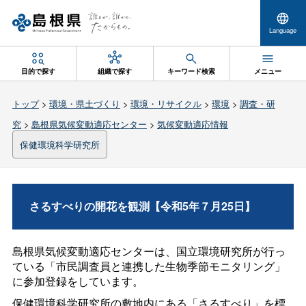
Language
目的で探す
組織で探す
キーワード検索
メニュー
トップ
>
環境・県土づくり
>
環境・リサイクル
>
環境
>
調査・研
究
>
島根県気候変動適応センター
>
気候変動適応情報
保健環境科学研究所
さるすべりの開花を観測【令和5年７月25日】
島根県気候変動適応センターは、国立環境研究所が行っ
ている「市民調査員と連携した生物季節モニタリング」
に参加登録をしています。
保健環境科学研究所の敷地内にある「さるすべり」を標