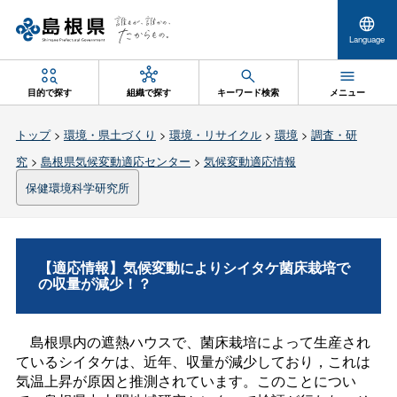
Language
目的で探す
組織で探す
キーワード検索
メニュー
トップ
>
環境・県土づくり
>
環境・リサイクル
>
環境
>
調査・研
究
>
島根県気候変動適応センター
>
気候変動適応情報
保健環境科学研究所
【適応情報】気候変動によりシイタケ菌床栽培で
の収量が減少！？
島根県内の遮熱ハウスで、菌床栽培によって生産され
ているシイタケは、近年、収量が減少しており，これは
気温上昇が原因と推測されています。このことについ