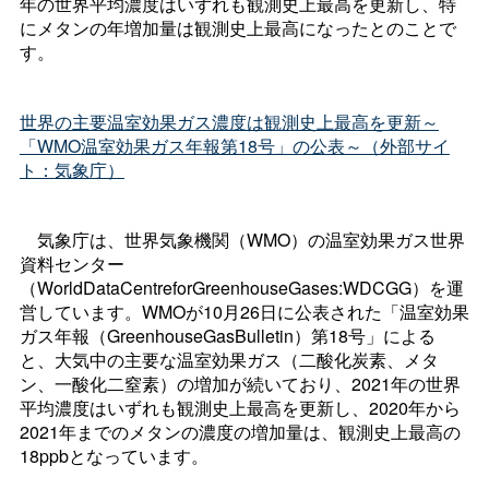
年の世界平均濃度はいずれも観測史上最高を更新し、特
にメタンの年増加量は観測史上最高になったとのことで
す。
世界の主要温室効果ガス濃度は観測史上最高を更新～
「WMO温室効果ガス年報第18号」の公表～（外部サイ
ト：気象庁）
気象庁は、世界気象機関（WMO）の温室効果ガス世界
資料センター
（WorldDataCentreforGreenhouseGases:WDCGG）を運
営しています。WMOが10月26日に公表された「温室効果
ガス年報（GreenhouseGasBulletin）第18号」による
と、大気中の主要な温室効果ガス（二酸化炭素、メタ
ン、一酸化二窒素）の増加が続いており、2021年の世界
平均濃度はいずれも観測史上最高を更新し、2020年から
2021年までのメタンの濃度の増加量は、観測史上最高の
18ppbとなっています。