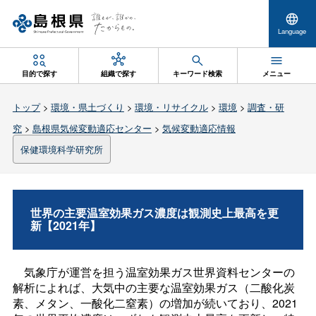
Language
目的で探す
組織で探す
キーワード検索
メニュー
トップ
>
環境・県土づくり
>
環境・リサイクル
>
環境
>
調査・研
究
>
島根県気候変動適応センター
>
気候変動適応情報
保健環境科学研究所
世界の主要温室効果ガス濃度は観測史上最高を更
新【2021年】
気象庁が運営を担う温室効果ガス世界資料センターの
解析によれば、大気中の主要な温室効果ガス（二酸化炭
素、メタン、一酸化二窒素）の増加が続いており、2021