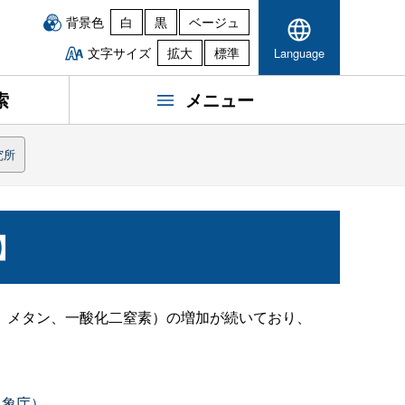
背景色
白
黒
ベージュ
文字サイズ
拡大
標準
Language
索
メニュー
究所
】
、メタン、一酸化二窒素）の増加が続いており、
気象庁）