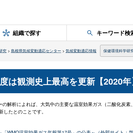
組織で探す
キーワード検
研究
>
島根県気候変動適応センター
>
気候変動適応情報
保健環境科学研
度は観測史上最高を更新【2020年
の解析によれば、大気中の主要な温室効果ガス（二酸化炭素
更新したとのことです。
「WMO温室効果ガス年報第17号」の公表～（外部サイト：