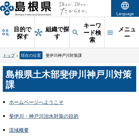
Language
キーワ
目的で
組織で探
メニュ
ード検
探す
す
ー
索
トップ
>
現在の位置
斐伊川神戸川対策課
島根県土木部斐伊川神戸川対策
課
ホームページへようこそ
斐伊川・神戸川治水対策の目的
流域概要