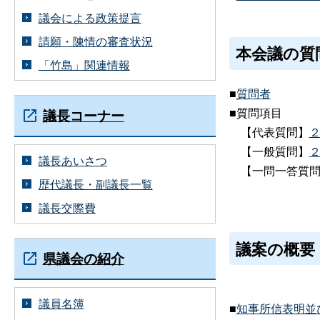
議会による政策提言
請願・陳情の審査状況
本会議の質
「竹島」関連情報
■
質問者
■質問項目
議長コーナー
【代表質問】
【一般質問】
議長あいさつ
【一問一答質問
歴代議長・副議長一覧
議長交際費
議案の概要
県議会の紹介
議員名簿
■
知事所信表明並