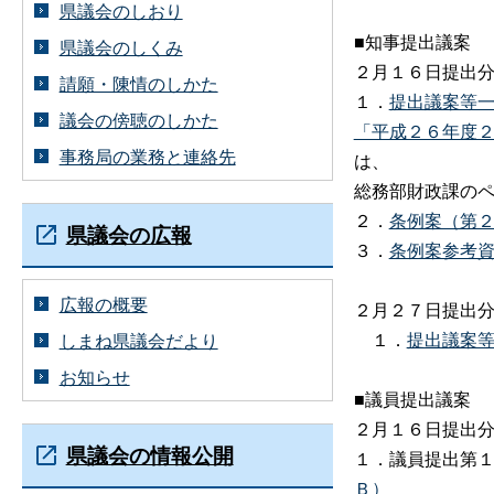
県議会のしおり
■知事提出議案
県議会のしくみ
２月１６日提出
請願・陳情のしかた
１．
提出議案等
議会の傍聴のしかた
「平成２６年度
事務局の業務と連絡先
は、
総務部財政課の
２．
条例案（第
県議会の広報
３．
条例案参考
広報の概要
２月２７日提出
１．
提出議案
しまね県議会だより
お知らせ
■議員提出議案
２月１６日提出
県議会の情報公開
１．議員提出第
Ｂ）