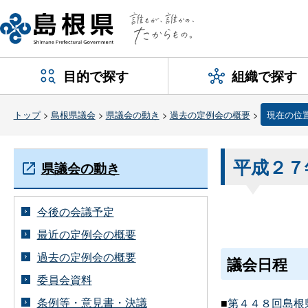
目的で探す
組織で探す
トップ
>
島根県議会
>
県議会の動き
>
過去の定例会の概要
>
現在の位
平成２７
県議会の動き
今後の会議予定
最近の定例会の概要
過去の定例会の概要
議会日程
委員会資料
条例等・意見書・決議
■
第４４８回島根