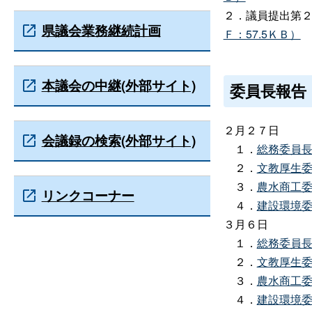
２．議員提出第
県議会業務継続計画
Ｆ：57.5ＫＢ）
本議会の中継(外部サイト)
委員長報告
２月２７日
会議録の検索(外部サイト)
１．
総務委員
２．
文教厚生
３．
農水商工
リンクコーナー
４．
建設環境
３月６日
１．
総務委員
２．
文教厚生
３．
農水商工
４．
建設環境