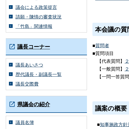
議会による政策提言
請願・陳情の審査状況
「竹島」関連情報
本会議の質
■
質問者
議長コーナー
■質問項目
【代表質問】
議長あいさつ
【一般質問】
歴代議長・副議長一覧
【一問一答質問
議長交際費
県議会の紹介
議案の概要
議員名簿
■
知事施政方針