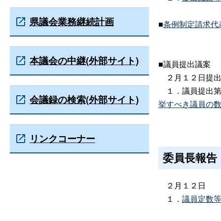
県議会業務継続計画
■
条例制定請求代
本議会の中継(外部サイト)
■議員提出議案
２月１２日提出
１．議員提出第
会議録の検索(外部サイト)
挙すべき議員の
リンクコーナー
委員長報告
２月１２日
１．
議員定数