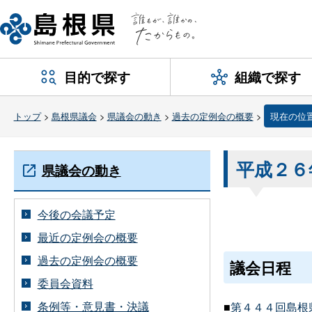
目的で探す
組織で探す
トップ
>
島根県議会
>
県議会の動き
>
過去の定例会の概要
>
現在の位
平成２６
県議会の動き
今後の会議予定
最近の定例会の概要
過去の定例会の概要
議会日程
委員会資料
条例等・意見書・決議
■
第４４４回島根