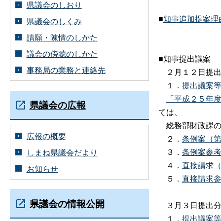
県議会のしおり
■
知事追加提案理由
県議会のしくみ
請願・陳情のしかた
議会の傍聴のしかた
■知事提出議案
事務局の業務と連絡先
２月１２日提出
１．
提出議案
「平成２５年
県議会の広報
ては、
総務部財政課の
広報の概要
２．
条例案（
３．
条例案参
しまね県議会だより
４．
直接請求
お知らせ
５．
直接請求
県議会の情報公開
３月３日提出
１．
提出議案