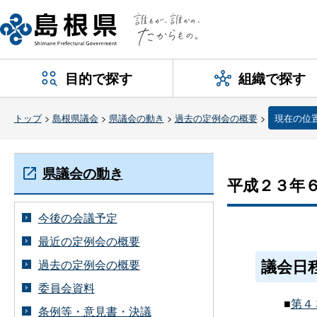
目的で探す
組織で探す
トップ
>
島根県議会
>
県議会の動き
>
過去の定例会の概要
>
現在の位
県議会の動き
平成２３年
今後の会議予定
最近の定例会の概要
議会日
過去の定例会の概要
委員会資料
■
第４
条例等・意見書・決議