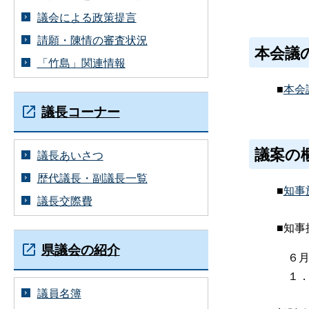
議会による政策提言
請願・陳情の審査状況
本会議
「竹島」関連情報
■
本会
議長コーナー
議案の
議長あいさつ
歴代議長・副議長一覧
■
知事
議長交際費
■知事
県議会の紹介
６月
１
議員名簿
「平