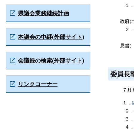
１
県議会業務継続計画
（竹
政府
２
本議会の中継(外部サイト)
（地
見書
会議録の検索(外部サイト)
委員長
リンクコーナー
７月８
１．
２
３
４