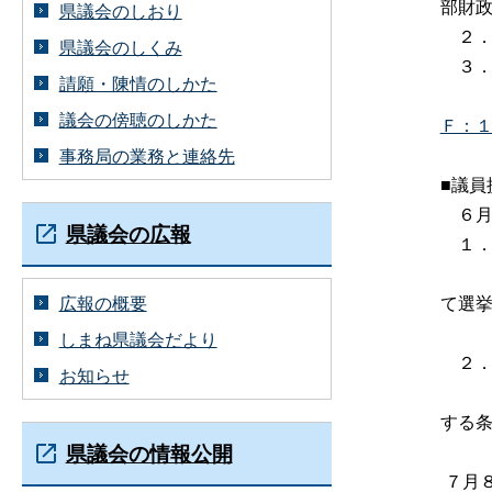
部財
県議会のしおり
２
県議会のしくみ
３．
請願・陳情のしかた
議会の傍聴のしかた
Ｆ：
事務局の業務と連絡先
■議員
６月
県議会の広報
１
（島
広報の概要
て選
一部
しまね県議会だより
２
お知らせ
（議
する
県議会の情報公開
７月