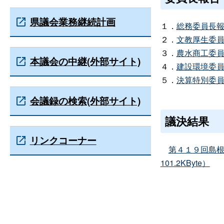
県議会業務継続計画
１．
総務委員長
２．
文教厚生委
３．
農水商工委
本議会の中継(外部サイト)
４．
建設環境委
５．
決算特別委
会議録の検索(外部サイト)
議決結果
リンクコーナー
第４１９回島根
101.2KByte）