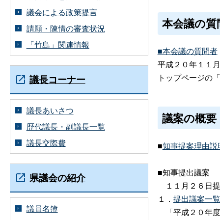
議会による政策提言
本会議の質
請願・陳情の審査状況
「竹島」関連情報
■本会議の質問者
平成２０年１１
トップページの
議長コーナー
議長あいさつ
議案の概要
歴代議長・副議長一覧
議長交際費
■
知事提案理由説
■知事提出議案
県議会の紹介
１１月２６日提
１．
提出議案一覧（P
議員名簿
「平成２０年度