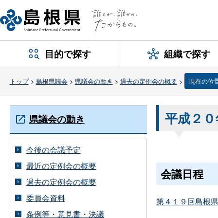
目的で探す
組織で探す
トップ
>
島根県議会
>
県議会の動き
>
過去の定例会の概要
>
現在の位
平成２０
県議会の動き
今後の会議予定
最近の定例会の概要
会議日程
過去の定例会の概要
委員会資料
第４１９回島根県議会
条例等・意見書・決議