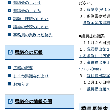
県議会のしおり
ださい。
２．
条例案(第１
県議会のしくみ
３．条例案参考
請願・陳情のしかた
条例案参考資料(
議会の傍聴のしかた
事務局の業務と連絡先
■議員提出議案
１１月２６日提
１．
議員提出第
県議会の広報
する条例）（PDF：
２．
議員提出第１
広報の概要
177.8KByte）
３．
議員提出議案参
しまね県議会だより
１２月１６日提
お知らせ
１．
議員提出第１
県議会の情報公開
委員長報告