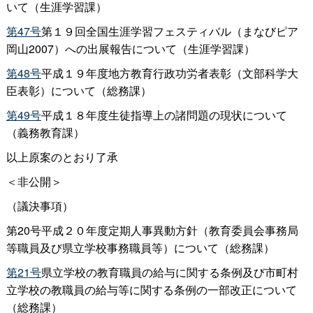
いて（生涯学習課）
第47号
第１９回全国生涯学習フェスティバル（まなびピア
岡山2007）への出展報告について（生涯学習課）
第48号
平成１９年度地方教育行政功労者表彰（文部科学大
臣表彰）について（総務課）
第49号
平成１８年度生徒指導上の諸問題の現状について
（義務教育課）
以上原案のとおり了承
＜非公開＞
（議決事項）
第20号平成２０年度定期人事異動方針（教育委員会事務局
等職員及び県立学校事務職員等）について（総務課）
第21号
県立学校の教育職員の給与に関する条例及び市町村
立学校の教職員の給与等に関する条例の一部改正について
（総務課）