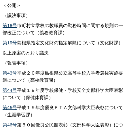
＜公開＞
（議決事項）
第18号
市町村立学校の教職員の勤務時間に関する規則の一
部改正について（義務教育課）
第19号
島根県指定文化財の指定解除について（文化財課）
以上原案のとおり議決
（報告事項）
第43号
平成２０年度島根県公立高等学校入学者選抜実施要
綱について（高校教育課）
第44号
平成１９年度学校保健・学校安全文部科学大臣表彰
について（保健体育課）
第45号
平成１９年度優良ＰＴＡ文部科学大臣表彰について
（生涯学習課）
第46号
第６０回優良公民館表彰（文部科学大臣表彰）につ