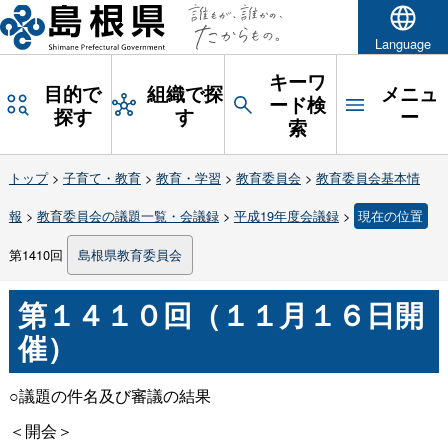
Language
キーワ
目的で
組織で探
メニュ
ード検
探す
す
ー
索
トップ
>
子育て・教育
>
教育・学習
>
教育委員会
>
教育委員会基本情
報
>
教育委員会の議題一覧・会議録
>
平成19年度会議録
>
現在の位置
第1410回
島根県教育委員会
第１４１０回（１１月１６日開
催）
○議題の件名及び審議の結果
＜開会＞