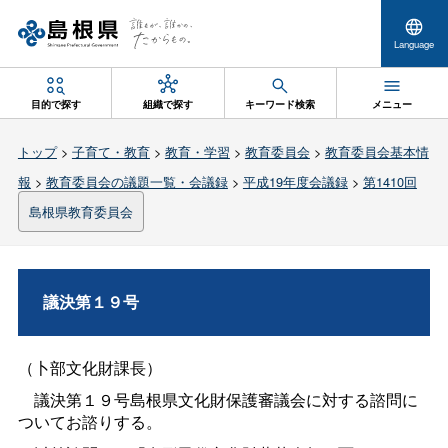
Language
目的で探す
組織で探す
キーワード検索
メニュー
トップ
>
子育て・教育
>
教育・学習
>
教育委員会
>
教育委員会基本情
報
>
教育委員会の議題一覧・会議録
>
平成19年度会議録
>
第1410回
島根県教育委員会
議決第１９号
（卜部文化財課長）
議決第１９号島根県文化財保護審議会に対する諮問に
ついてお諮りする。