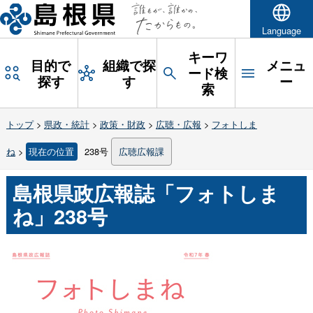
Language
キーワ
目的で
組織で探
メニュ
ード検
探す
す
ー
索
トップ
>
県政・統計
>
政策・財政
>
広聴・広報
>
フォトしま
ね
>
現在の位置
238号
広聴広報課
島根県政広報誌「フォトしま
ね」238号