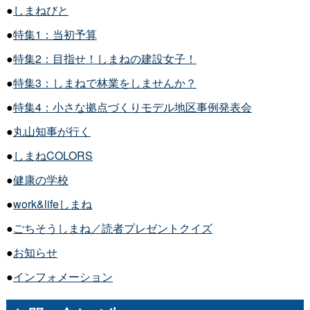
●
しまねびと
●
特集1：当初予算
●
特集2：目指せ！しまねの建設女子！
●
特集3：しまねで林業をしませんか？
●
特集4：小さな拠点づくりモデル地区事例発表会
●
丸山知事が行く
●
しまねCOLORS
●
健康の学校
●
work&lifeしまね
●
ごちそうしまね／読者プレゼントクイズ
●
お知らせ
●
インフォメーション