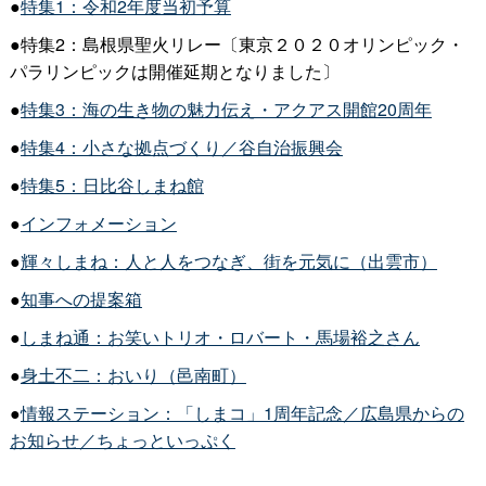
●
特集1：令和2年度当初予算
●特集2：島根県聖火リレー〔東京２０２０オリンピック・
パラリンピックは開催延期となりました〕
●
特集3：海の生き物の魅力伝え・アクアス開館20周年
●
特集4：小さな拠点づくり／谷自治振興会
●
特集5：日比谷しまね館
●
インフォメーション
●
輝々しまね：人と人をつなぎ、街を元気に（出雲市）
●
知事への提案箱
●
しまね通：お笑いトリオ・ロバート・馬場裕之さん
●
身土不二：おいり（邑南町）
●
情報ステーション：「しまコ」1周年記念／広島県からの
お知らせ／ちょっといっぷく