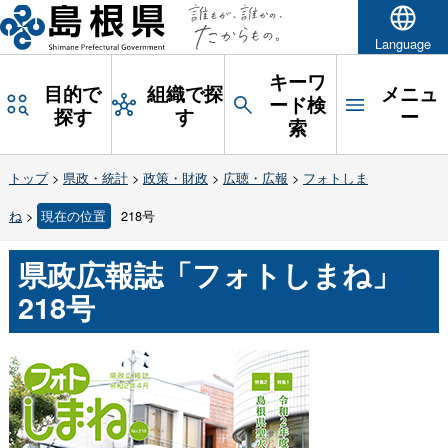
Language
キーワ
目的で
組織で探
メニュ
ード検
探す
す
ー
索
トップ
>
県政・統計
>
政策・財政
>
広聴・広報
>
フォトしま
ね
>
現在の位置
218号
県政広報誌「フォトしまね」
218号