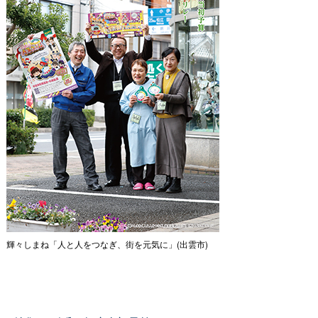
輝々しまね「人と人をつなぎ、街を元気に」(出雲市)