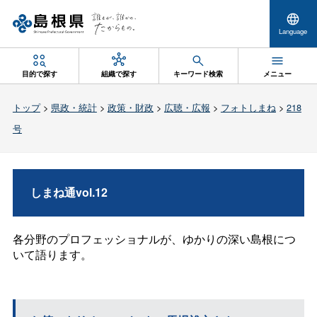
Language
目的で探す
組織で探す
キーワード検索
メニュー
トップ
>
県政・統計
>
政策・財政
>
広聴・広報
>
フォトしまね
>
218
号
しまね通vol.12
各分野のプロフェッショナルが、ゆかりの深い島根につ
いて語ります。