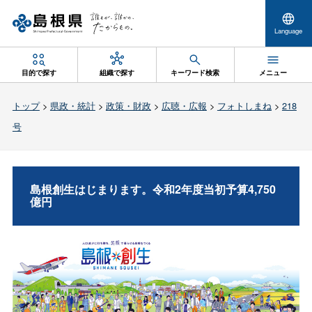
Language
目的で探す
組織で探す
キーワード検索
メニュー
トップ
>
県政・統計
>
政策・財政
>
広聴・広報
>
フォトしまね
>
218
号
島根創生はじまります。令和2年度当初予算4,750
億円