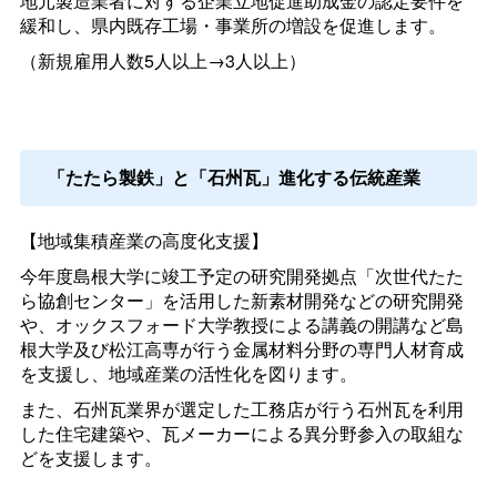
地元製造業者に対する企業立地促進助成金の認定要件を
緩和し、県内既存工場・事業所の増設を促進します。
（新規雇用人数5人以上→3人以上）
「たたら製鉄」と「石州瓦」進化する伝統産業
【地域集積産業の高度化支援】
今年度島根大学に竣工予定の研究開発拠点「次世代たた
ら協創センター」を活用した新素材開発などの研究開発
や、オックスフォード大学教授による講義の開講など島
根大学及び松江高専が行う金属材料分野の専門人材育成
を支援し、地域産業の活性化を図ります。
また、石州瓦業界が選定した工務店が行う石州瓦を利用
した住宅建築や、瓦メーカーによる異分野参入の取組な
どを支援します。